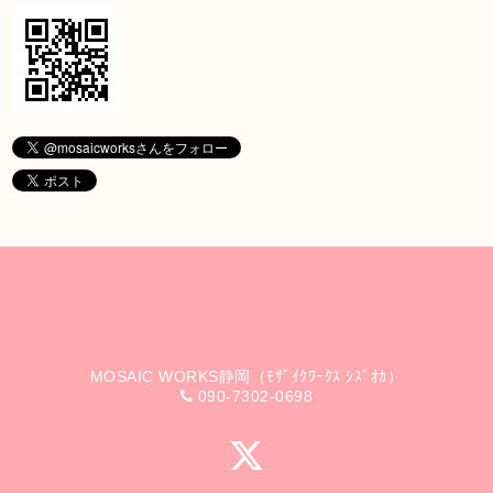
MOSAIC WORKS静岡（ﾓｻﾞｲｸﾜｰｸｽ ｼｽﾞｵｶ）
090-7302-0698