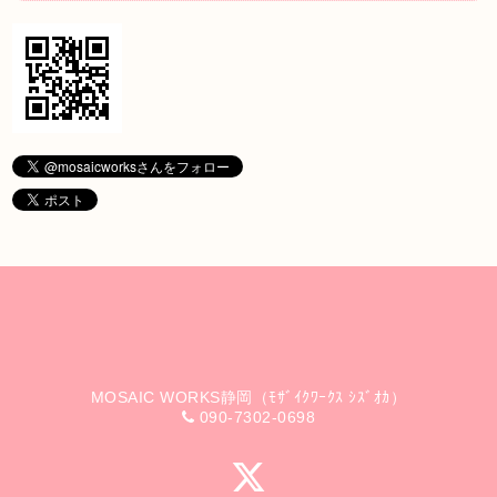
MOSAIC WORKS静岡（ﾓｻﾞｲｸﾜｰｸｽ ｼｽﾞｵｶ）
090-7302-0698