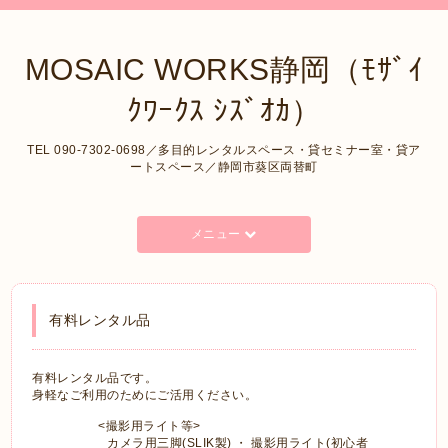
MOSAIC WORKS静岡（ﾓｻﾞｲ
ｸﾜｰｸｽ ｼｽﾞｵｶ）
TEL 090-7302-0698／多目的レンタルスペース・貸セミナー室・貸ア
ートスペース／静岡市葵区両替町
メニュー
有料レンタル品
有料レンタル品です。
身軽なご利用のためにご活用ください。
<撮影用ライト等>
カメラ用三脚(SLIK製) ・ 撮影用ライト(初心者